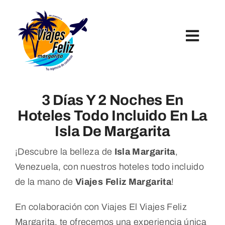
Skip
to
content
Toggl
Navig
Inicio
3 Días Y 2 Noches En
Hoteles
Hoteles Todo Incluido En La
Isla De Margarita
Paquetes Turísticos
¡Descubre la belleza de
Isla Margarita
,
Venezuela, con nuestros hoteles todo incluido
Tours Y Excursiones
de la mano de
Viajes Feliz Margarita
!
En colaboración con Viajes El Viajes Feliz
Margarita, te ofrecemos una experiencia única