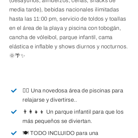
(desayunos, almuerzos, cenas, snacks de
media tarde), b
ebidas nacionales ilimitadas
hasta las 11:00 pm, s
ervicio de toldos y toallas
en el área de la playa y piscina con tobogán,
c
ancha de vóleibol, parque infantil, cama
elástica e inflable y s
hows diurnos y nocturnos.
🌞🌴✨
🏊‍♂️ Una novedosa área de piscinas para
relajarse y divertirse..
👨‍👩‍👧‍👦 Un parque infantil para que los
más pequeños se diviertan.
🍽️ TODO INCLUIDO para una