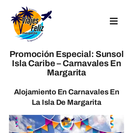
Skip
to
content
Toggl
Navig
Inicio
Promoción Especial: Sunsol
Isla Caribe – Carnavales En
Hoteles
Margarita
Paquetes Turísticos
Alojamiento En Carnavales En
La Isla De Margarita
Tours Y Excursiones