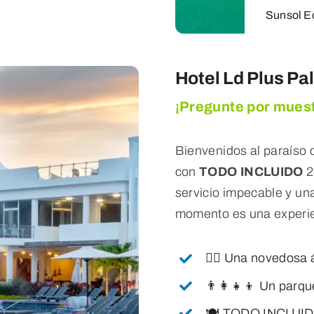
Sunsol E
Hotel Ld Plus P
¡Pregunte por muest
Bienvenidos al paraíso d
con
TODO INCLUIDO
2
servicio impecable y un
momento es una experien
🏊‍♂️ Una novedosa 
👨‍👩‍👧‍👦 Un parq
🍽️ TODO INCLUIDO