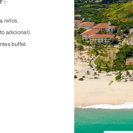
🌴✨
ra niños.
sto adicional).
ntes buffet.