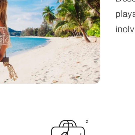
play
inol