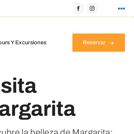
ours Y Excursiones
Reservar
sita
argarita
ubre la belleza de Margarita: