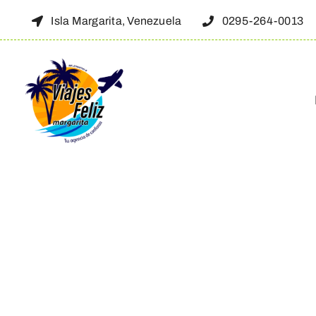
Skip
Isla Margarita, Venezuela
0295-264-0013
to
content