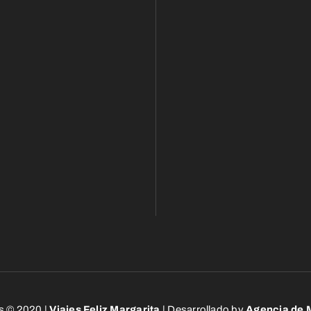
s © 2020 |
Viajes Feliz Margarita
| Desarrollado by
Agencia de M