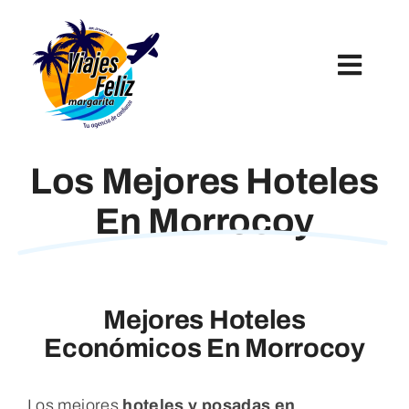
Skip
to
content
Toggl
Navig
Inicio
Los Mejores Hoteles
Hoteles
En Morrocoy
Paquetes Turísticos
Mejores Hoteles
Tours Y Excursiones
Económicos En Morrocoy
Los mejores
hoteles y posadas en