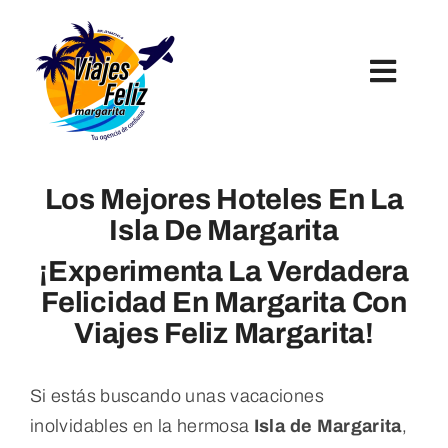
Skip
to
content
Toggl
Navig
Inicio
Los Mejores Hoteles En La
Hoteles
Isla De Margarita
¡Experimenta La Verdadera
Paquetes Turísticos
Felicidad En Margarita Con
Viajes Feliz Margarita!
Tours Y Excursiones
Si estás buscando unas vacaciones
inolvidables en la hermosa
Isla de Margarita
,