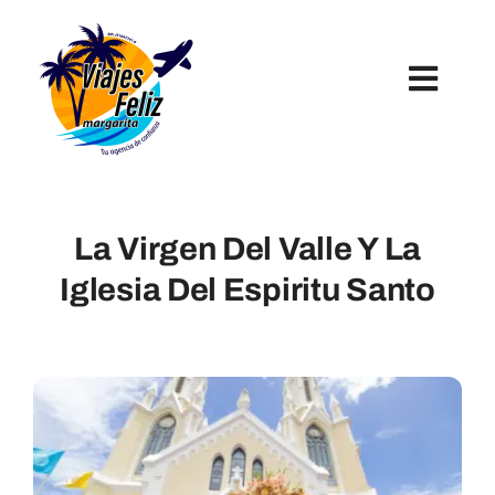
Skip
to
content
Toggl
Navig
Inicio
La Virgen Del Valle Y La
Hoteles
Iglesia Del Espiritu Santo
Paquetes Turísticos
Tours Y Excursiones