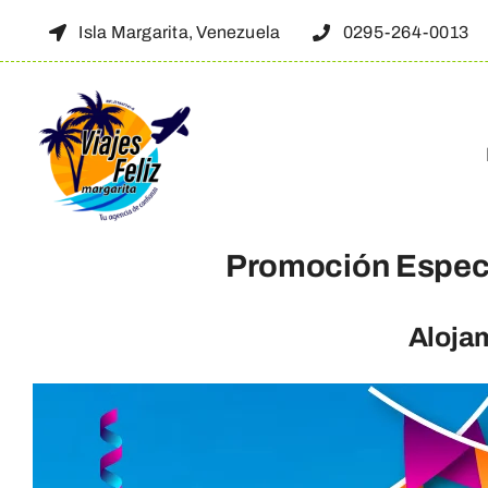
Skip
Isla Margarita, Venezuela
0295-264-0013
to
content
Promoción Especi
Alojam