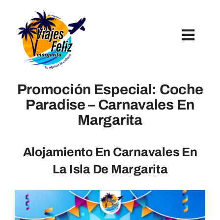
Skip
to
content
Toggl
Navig
Inicio
Promoción Especial: Coche
Paradise – Carnavales En
Hoteles
Margarita
Paquetes Turísticos
Alojamiento En Carnavales En
La Isla De Margarita
Tours Y Excursiones