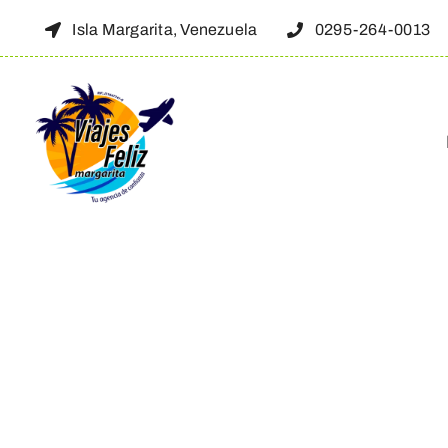
Skip
Isla Margarita, Venezuela
0295-264-0013
to
content