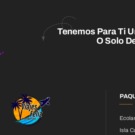
Tenemos Para Ti U
O Solo De
PAQ
Ecola
Isla C