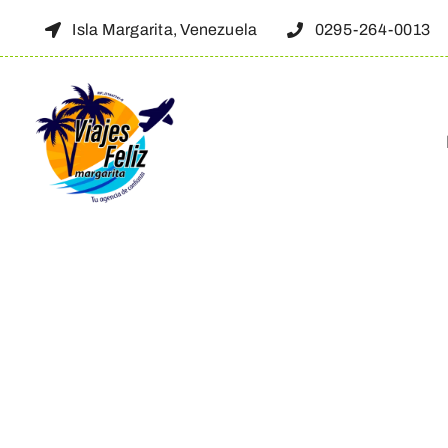
Skip
Isla Margarita, Venezuela
0295-264-0013
to
content