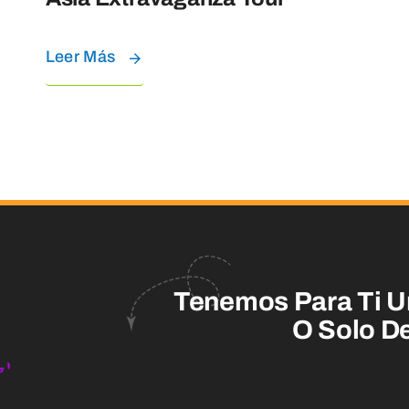
Leer Más
Tenemos Para Ti U
O Solo De