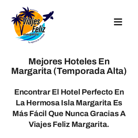
Skip
to
content
Toggl
Navig
Inicio
Mejores Hoteles En
Hoteles
Margarita (Temporada Alta)
Paquetes Turísticos
Encontrar El Hotel Perfecto En
La Hermosa Isla Margarita Es
Tours Y Excursiones
Más Fácil Que Nunca Gracias A
Viajes Feliz Margarita.