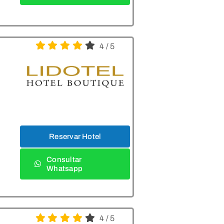
4
/
5
Reservar Hotel
Consultar
Whatsapp
4
/
5