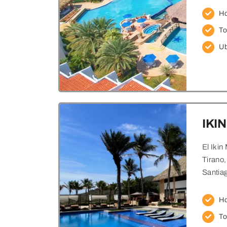
Ho
To
Ub
IKIN
El Ikin
Tirano,
Santia
Ho
To