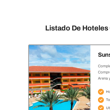
Listado De Hoteles
Sun
Complej
Compre
Arena 
Ho
To
Ub