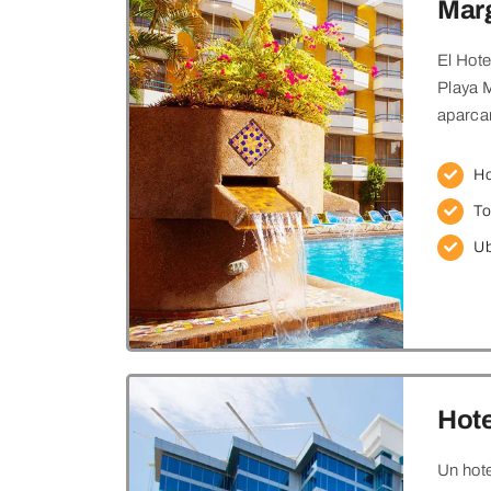
Mar
El Hote
Playa M
aparcam
Ho
To
Ub
Hote
Un hote