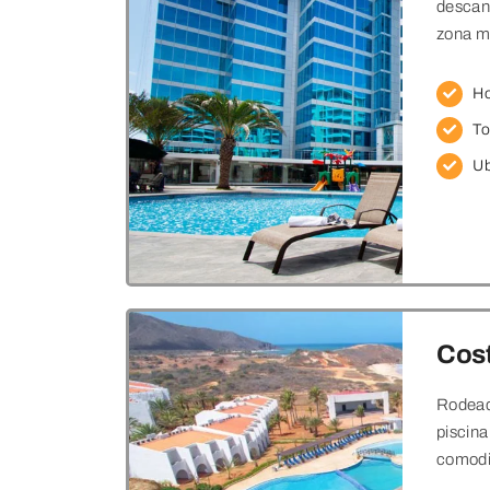
descans
zona má
Ho
To
Ub
Cost
Rodeado
piscina
comodid