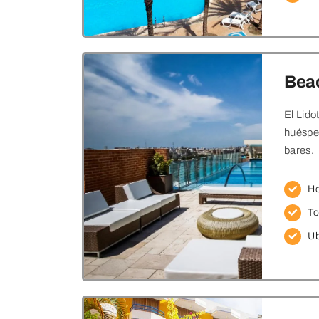
Bea
El Lido
huésped
bares.
Ho
To
Ub