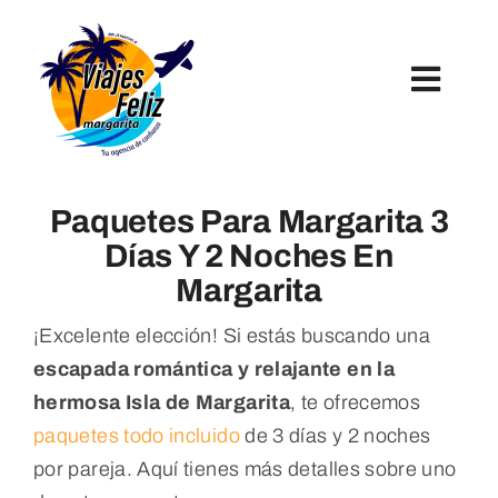
Skip
to
content
Toggl
Navig
Inicio
Paquetes Para Margarita 3
Hoteles
Días Y 2 Noches En
Margarita
Paquetes Turísticos
¡Excelente elección! Si estás buscando una
escapada romántica y relajante en la
Tours Y Excursiones
hermosa Isla de Margarita
, te ofrecemos
paquetes todo incluido
de 3 días y 2 noches
por pareja. Aquí tienes más detalles sobre uno