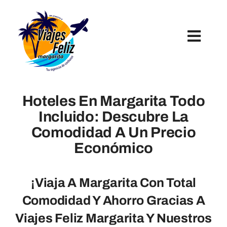
Skip
to
content
Toggl
Navig
Inicio
Hoteles En Margarita Todo
Hoteles
Incluido: Descubre La
Comodidad A Un Precio
Paquetes Turísticos
Económico
Tours Y Excursiones
¡Viaja A Margarita Con Total
Comodidad Y Ahorro Gracias A
Viajes Feliz Margarita Y Nuestros